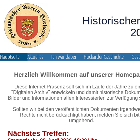
Historische
2
Hauptseite
Aktuelles
Ich war dabei
Huckarder Geschichte
Gesc
Herzlich Willkommen auf unserer Homepa
Diese Internet Präsenz soll sich im Laufe der Jahre zu e
"Digitalen Archiv" entwickeln und damit historische Doku
Bilder und Informationen allen Interessierten zur Verfügung s
Sollten wir bei den veröffentlichten Dokumenten irgendw
Rechte nicht berücksichtigt haben, melden Sie sich bit
umgehend.
Nächstes Treffen: